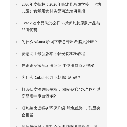
2026年度招标：2026年临沭县所属学校（含幼
⼉园）⻝堂⽤⻝材供货商选定项⽬招
Losoki这个品牌怎么样？拆解其胶原肽产品与
品牌优势
为什么Adamas歌词下载总弹出希腊文验证？
爱思助手最新版本下载安装2026教程
易歪歪商家新玩法 2026年使用趋势大揭秘
为什么Dadada歌词下载总出乱码？
打破低度酒风味短板，国缘依托涟水产区打造
高品质中度白酒矩阵
缅甸莱比塘铜矿环保升级“绿色丝路”，彰显央
企担当
彩屋与峡风：奥勒松的挪威西海岸漫行手记