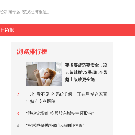
财经新闻专题,宏观经济报道。
每日简报
浏览排行榜
要省要舒适要安全，凌
1
云超越版VS星越L长风
越山版谁更全能
一次“看不见”的系统升级，正在重塑这家百
2
年妇产专科医院
“跌破定增价 控股股东增持中环股份”
3
“杉杉股份携外商加码锂电投资”
4