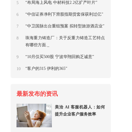
“布局海上风电 中材科技2.2亿扩产叶片”
5
“中信证券净利下滑股指期货套保获利过亿”
6
“中卫国脉出台重组预案 拟转型旅游酒店业”
7
珠海重力铸造厂：关于反重力铸造工艺特点
8
有哪些方面._
“10月仅买500股 宁波华翔回购乏诚意”
9
“客户的315 伊利的365”
10
最新发布的资讯
美洽 AI 客服机器人：如何
提升企业客户服务效率