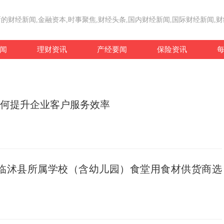
的财经新闻,金融资本,时事聚焦,财经头条,国内财经新闻,国际财经新闻,
闻
理财资讯
产经要闻
保险资讯
：如何提升企业客户服务效率
26年临沭县所属学校（含幼⼉园）⻝堂⽤⻝材供货商选