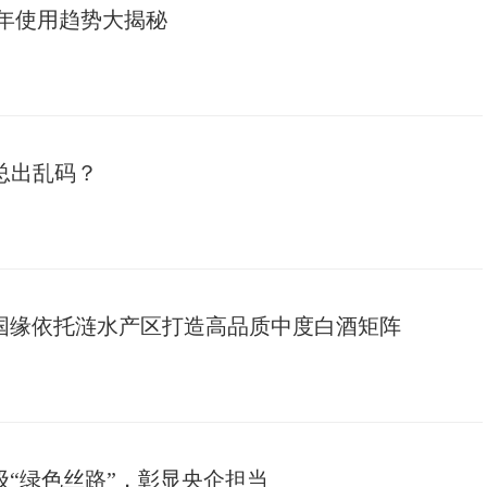
6年使用趋势大揭秘
载总出乱码？
国缘依托涟水产区打造高品质中度白酒矩阵
“绿色丝路”，彰显央企担当