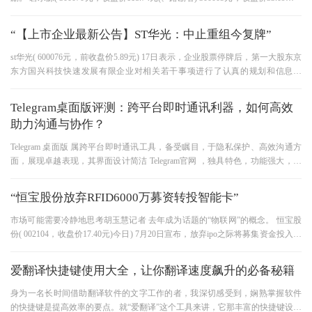
等企业实施股权激励后，年初上市的
“【上市企业最新公告】ST华光：中止重组今复牌”
st华光( 600076元，前收盘价5.89元) 17日表示，企业股票停牌后，第一大股东京
东方国兴科技快速发展有限企业对相关若干事项进行了认真的规划和信息表
达。 综合考虑宏观形势、政策和其
Telegram桌面版评测：跨平台即时通讯利器，如何高效
助力沟通与协作？
Telegram 桌面版 属跨平台即时通讯工具，备受瞩目，于隐私保护、高效沟通方
面，展现卓越表现，其界面设计简洁 Telegram官网 ，独具特色，功能强大，令
人称赞，凭这些优势，吸引大量
“恒宝股份放弃RFID6000万募资转投智能卡”
市场可能需要冷静地思考胡玉慧记者 去年成为话题的“物联网”的概念。 恒宝股
份( 002104，收盘价17.40元)今日) 7月20日宣布，放弃ipo之际将募集资金投入项
目电子标签，转为新兴智能卡
爱翻译快捷键使用大全，让你翻译速度飙升的必备秘籍
身为一名长时间借助翻译软件的文字工作的者，我深切感受到，娴熟掌握软件
的快捷键是提高效率的要点。就“爱翻译”这个工具来讲，它那丰富的快捷键设定