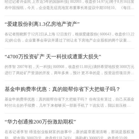
经过记者许金民 上市近5年的国脉科技( 002093，收盘价14.97元)将于8月16日发
布中国报纸，今天，企业毫无征兆地宣布董事长将提议中期10转10。 《每日经
济信息》记者发现，如果此次高传
“爱建股份剥离1.3亿房地产资产”
各记者熊晓辉于12月2日从上海 12日发行，根据爱建股份( 600643，收盘价13.22
元)的公告，企业董事会审议并通过了转让名下房地产企业股权的两个议案，转
让总额为13037.08。 其中，企业向
“4700万投资矿产 天一科技或遭重大损失”
的李智 2007年初，天一科技( 000908，收盘价11.00元)满怀希望地投资3000万元
进行了两处矿产资源的开发，两年多来，预计 更不幸的是，投资这些项目并不
像合作者鼓励的那样具有良好的盈
基金申购费率优惠：真的能帮你省下大把银子吗？
基金申购费率优惠：真的能帮你省下大把银子吗？ 你有没有算过，自己买基金
时付出去的手续费，几年下来都够买一部新手机了？说实话，我以前压根没注
意，直到去年看到账单明细才
“华力创通推200万份激励期权”
在各记者李智 缔造创业板财富的故事中，新的篇章逐渐清晰，那就是股权激
励。 碧水源( 300070元，收盘价118.74元(、路勘者) 300005元，收盘价33.09元) )