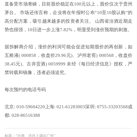
直备受市场青睐，目前股价稳定在100元以上，股价仅次于贵州
茅台。 市场还传言称，企业将在年报时公布“10至10股认购”的
高分配方案，吸引越来越多的投资者关注。 山西省汾酒近期走
势也很强，10日进一步上涨7.82%，明显受到涨价预期的刺激。
据拆解商介绍，涨价的利润可能会促进短期股价的再创新，如
五粮液( 000858，收盘价29.96元)、泸州老窖) 000568，收盘价
38.45元)、古井贡酒) 0059999 未经《每日经济信息》授权，严
禁转载和镜像，违者必须追究。
每次预约的电话号码
北京: 010-59604220上海: 021-61283003深圳: 0755-33203568成
都: 028-86516388
标题：“汾酒、洋河上调出厂价”