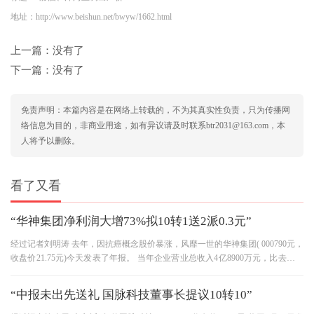
地址：http://www.beishun.net/bwyw/1662.html
上一篇：没有了
下一篇：没有了
免责声明：本篇内容是在网络上转载的，不为其真实性负责，只为传播网
络信息为目的，非商业用途，如有异议请及时联系btr2031@163.com，本
人将予以删除。
看了又看
“华神集团净利润大增73%拟10转1送2派0.3元”
经过记者刘明涛 去年，因抗癌概念股价暴涨，风靡一世的华神集团( 000790元，
收盘价21.75元)今天发表了年报。 当年企业营业总收入4亿8900万元，比去年同
期增长28.4%。 净利润1247.97万元，
“中报未出先送礼 国脉科技董事长提议10转10”