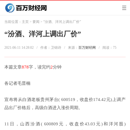
当前位置：
主页
>
要闻
> “汾酒、洋河上调出厂价”
“汾酒、洋河上调出厂价”
2021-06-11 14:28:02
/
作者：卫锦诗
/
来源：
百万财经网
/
阅读：
75
本篇文章
878
字，读完约
2
分钟
各记者毛晋楠
宣布将从白酒老板贵州茅台( 600519，收盘价174.42元)上调产
品出厂价格后，高级白酒进入涨价周期。
11日，山西汾酒( 600809元，收盘价43.03元)和洋河股)