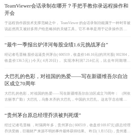
TeamViewer会话录制在哪开？手把手教你录远程操作和
开会
于远程协作跟技术支撑范畴之中， TeamViewer 的会话录制功能属于一种时常被
说起然而又被好多用户给忽略掉的关键工具。它不单单是用于记录操作历程的
录像机，还是于审计、培训、问
“最牛一季报出炉洋河每股业绩1.6元挑战茅台”
经记者毛晋楠 股价远逼贵州茅台( 600519，收盘价146.16元(的洋河股( 002304，
收盘价136.5元) )今天( 4月20日)， 实现净利润7.214亿元，比去年同期增长
75.4%，比去年同期增长98.68%，每季收益达到
大巴扎的色彩，对祖国的热爱——写在新疆维吾尔自治
区成立70周年
大巴扎的色彩，对祖国的热爱——写在新疆维吾尔自治区成立70周年： （阿依
古丽李广勤）大巴扎，乌鲁木齐的大巴扎，中国的大巴扎。这名字念在嘴里，
便觉着有一股子滚烫烫、活生
“贵州茅台原总经理乔洪被判死缓”
经过记者毛晋楠 ，时隔两年多，贵州茅台( 600519，收盘价169.87元)原总经理
乔洪受贿，巨额财产来源不明的事件最终获得结果。 昨日( 1月15日)，贵州遵义