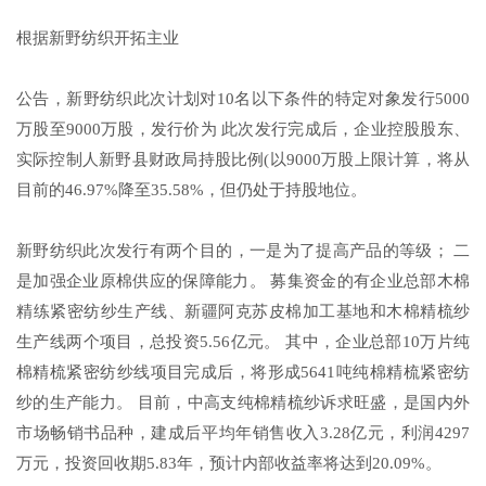
根据新野纺织开拓主业
公告，新野纺织此次计划对10名以下条件的特定对象发行5000
万股至9000万股，发行价为 此次发行完成后，企业控股股东、
实际控制人新野县财政局持股比例(以9000万股上限计算，将从
目前的46.97%降至35.58%，但仍处于持股地位。
新野纺织此次发行有两个目的，一是为了提高产品的等级； 二
是加强企业原棉供应的保障能力。 募集资金的有企业总部木棉
精练紧密纺纱生产线、新疆阿克苏皮棉加工基地和木棉精梳纱
生产线两个项目，总投资5.56亿元。 其中，企业总部10万片纯
棉精梳紧密纺纱线项目完成后，将形成5641吨纯棉精梳紧密纺
纱的生产能力。 目前，中高支纯棉精梳纱诉求旺盛，是国内外
市场畅销书品种，建成后平均年销售收入3.28亿元，利润4297
万元，投资回收期5.83年，预计内部收益率将达到20.09%。