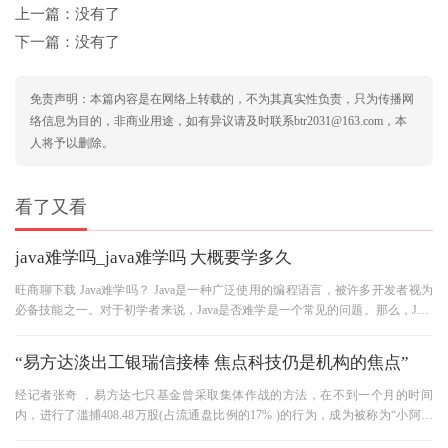
上一篇：没有了
下一篇：没有了
免责声明：本篇内容是在网络上转载的，不为其真实性负责，只为传播网
络信息为目的，非商业用途，如有异议请及时联系btr2031@163.com，本
人将予以删除。
看了又看
java难学吗_java难学吗 大概要学多久
旺商聊下载 Java难学吗？ Java是一种广泛使用的编程语言，被许多开发者视为
必备技能之一。对于初学者来说，Java是否难学是一个常见的问题。那么，Java
难学吗？让我们来分析一下。
“易方达淡出工银瑞信接棒 焦点科技仍是机构的焦点”
经记者张奇 ，易方达七只基金曾采取集体作战的方法，在不到一个月的时间
内，进行了滥捕408.48万股(占流通盘比例的17% )的行为，成为被称为“小阿里
巴巴”的焦点科学技术( 000 ) 上半