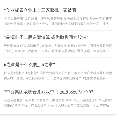
中级人民法院依法公开宣判一审
“创业板四企业上会三家获批一家被否”
各记者魏玉卿 12月29日，证券监督管理委员会创业板发行委员会分别召开了
2009年第38届、第39届业务会议，珠海欧比特控制工程股份有限公司、汕头万
顺包装材料股份有限公司、北京万邦
“晶源电子二股东遭清算 或为抛售同方股份”
经过记者许金民 晶源电子( 002049，收盘价20.46元) ) 2009年，通过换股投资同
方股份( 600100，收盘价10.77元)，原大股东晶源科技退居次席，但获得同方股
份，成为其十大股东之一。 今天，晶
it之家是干什么的_“it之家”
什么是it之家？ it之家是中国最大的科技资讯平台，致力于为广大科技爱好者提
供及时、全面、深入的科技资讯。 it之家提供哪些内容？ it之家提供包括科技新
闻、产品评测、应用推荐
“中百集团吸收合并武汉中商 换股比例为1:0.93”
经过记者赵笛 在停牌5个多月后，中百集团( 000759元，前收盘价12.20元)和武
汉中商) 000785元，前收盘价11.55元)今天终于公布了重组方案。 和之前市场上
的传言一样，中百集团换股吸收合