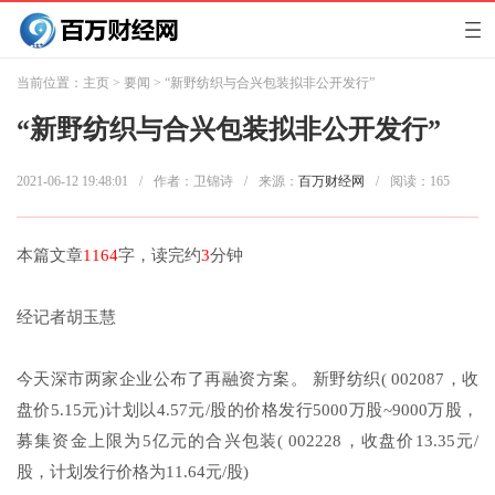
当前位置：
主页
>
要闻
> “新野纺织与合兴包装拟非公开发行”
“新野纺织与合兴包装拟非公开发行”
2021-06-12 19:48:01
/
作者：卫锦诗
/
来源：
百万财经网
/
阅读：
165
本篇文章
1164
字，读完约
3
分钟
经记者胡玉慧
今天深市两家企业公布了再融资方案。 新野纺织( 002087，收
盘价5.15元)计划以4.57元/股的价格发行5000万股~9000万股，
募集资金上限为5亿元的合兴包装( 002228，收盘价13.35元/
股，计划发行价格为11.64元/股)