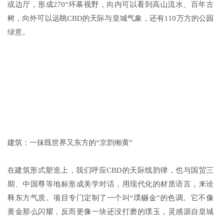
或边厅，形成270°环幕视野，向内可以看到高山流水、百年古
树，向外可以远眺CBD的天际与皇城气象，还有110万方的公园
绿意。
建筑：一抹既世界又东方的“京韵缃黄”
在建筑形式塑造上，我们呼应CBD的天际线韵律，也与国贸三
期、中国尊等地标形成美学对话，用现代化的材质语言，来诠
释东方气质。项目专门定制了一个叫“璞樾金”的色调。它不像
黄金那么闪耀，反而更像一块还没打磨的璞玉，灵感源自皇城