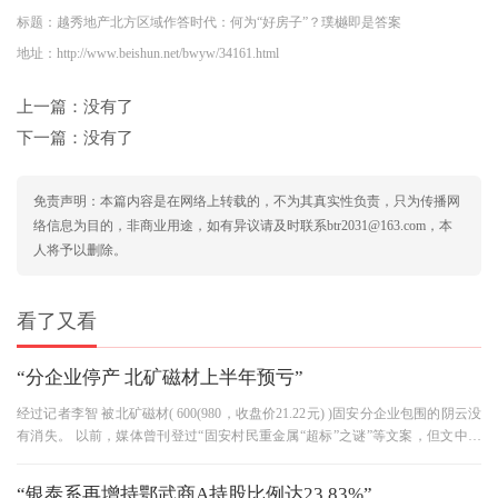
标题：越秀地产北方区域作答时代：何为“好房子”？璞樾即是答案
地址：http://www.beishun.net/bwyw/34161.html
上一篇：没有了
下一篇：没有了
免责声明：本篇内容是在网络上转载的，不为其真实性负责，只为传播网
络信息为目的，非商业用途，如有异议请及时联系btr2031@163.com，本
人将予以删除。
看了又看
“分企业停产 北矿磁材上半年预亏”
经过记者李智 被北矿磁材( 600(980，收盘价21.22元) )固安分企业包围的阴云没
有消失。 以前，媒体曾刊登过“固安村民重金属“超标”之谜”等文案，但文中记
载的村民重金属“超标”涉
“银泰系再增持鄂武商A持股比例达23.83%”