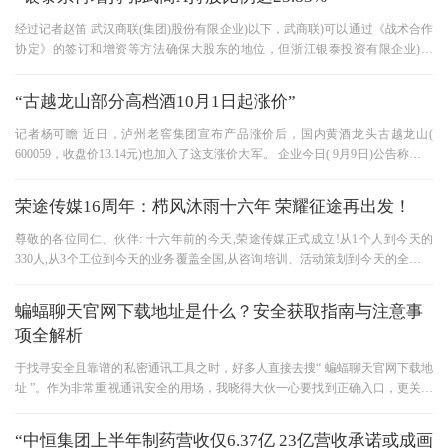
经过记者赵笛 武汉商联(集团)股份有限企业)以下，武商联)可以通过《战术合作
协定》的签订和增资等方法确保大股东的地位，但浙江银泰投资有限企业)以
下，面对浙江银投)的咄咄逼人
“古越龙山部分高档酒10月1日起涨价”
记者杨可瞻 近日，泸州老窖集团宣布产品涨价后，国内黄酒龙头古越龙山(
600059，收盘价13.14元)也加入了这支涨价大军。 企业今日( 9月9日)公告称，自
10月1日起，上调了8年来陈以上高档
荣途传媒16周年：栉风沐雨十六年 荣耀征途再出发！
尊敬的各位同仁、伙伴: 十六年前的今天,荣途传媒正式成立!从1个人到今天的
330人,从3个工位到今天的业务覆盖全国,从咨询培训、活动策划到今天的全维度
整合营销服务机构。 十六年
蝙蝠聊天官网下载地址是什么？安全获取指南与注意事
项全解析
于找寻安全且靠谱的私密通讯工具之时，好多人直接去搜“ 蝙蝠聊天官网下载地
址 ”。作为非常重视通讯安全的用场，我晓得大伙一心要找到正确入口，更关心
这款应用能否真正保护
“中恒集团上半年制药营收仅6.37亿 23亿营收承诺或成画