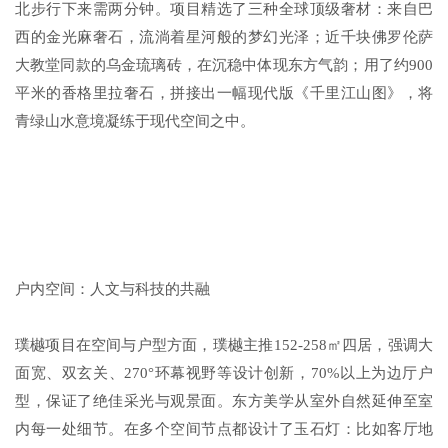
北步行下来需两分钟。项目精选了三种全球顶级奢材：来自巴
西的金光麻奢石，流淌着星河般的梦幻光泽；近千块佛罗伦萨
大教堂同款的乌金琉璃砖，在沉稳中体现东方气韵；用了约900
平米的香格里拉奢石，拼接出一幅现代版《千里江山图》，将
青绿山水意境凝练于现代空间之中。
户内空间：人文与科技的共融
璞樾项目在空间与户型方面，璞樾主推152-258㎡四居，强调大
面宽、双玄关、270°环幕视野等设计创新，70%以上为边厅户
型，保证了绝佳采光与观景面。东方美学从室外自然延伸至室
内每一处细节。在多个空间节点都设计了玉石灯：比如客厅地