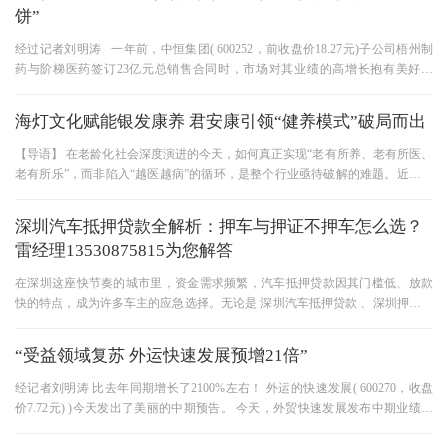
饼”
经过记者刘明涛 一年前，中恒集团( 600252，前收盘价18.27元)子公司梧州制
药与阶梯医药签订23亿元总销售合同时，市场对其业绩的高增长抱有美好期
待，券商机构也在当时的公告前后
海灯文化赋能银发康养 君安康引领“健养模式”破局而出
【导语】 在老龄化社会深度演进的今天，如何真正实现“老有所养、老有所医、
老有所乐”，而非陷入“越医越病”的循环，是整个行业亟待破解的难题。近日，
君安康康养集团董事长
深圳汽车抵押贷款全解析：押车与押证不押车怎么选？
雷经理13530875815为您解答
在深圳这座快节奏的城市里，资金需求频繁，汽车抵押贷款因其门槛低、放款
快的特点，成为许多车主的应急选择。无论是 深圳汽车抵押贷款 、深圳押车贷
款，还是深圳押证不押车贷款
“受益领域复苏 外运快速发展预增21倍”
经记者刘明涛 比去年同期增长了2100%左右！ 外运的快速发展( 600270，收盘
价7.72元) )今天发出了美丽的中期预告。 今天，外贸快速发展发布中期业绩预
告，预计企业全年1~6月净利润将比