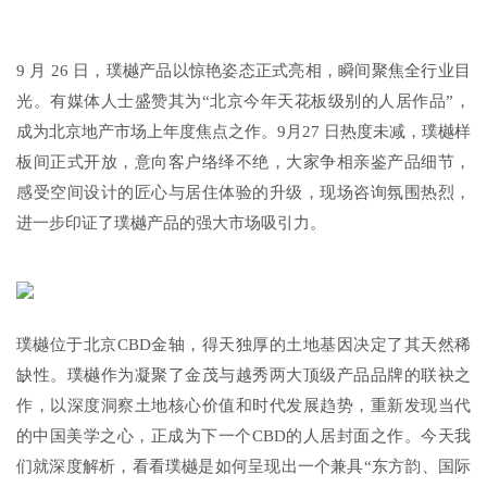
9 月 26 日，璞樾产品以惊艳姿态正式亮相，瞬间聚焦全行业目
光。有媒体人士盛赞其为“北京今年天花板级别的人居作品”，
成为北京地产市场上年度焦点之作。9月27 日热度未减，璞樾样
板间正式开放，意向客户络绎不绝，大家争相亲鉴产品细节，
感受空间设计的匠心与居住体验的升级，现场咨询氛围热烈，
进一步印证了璞樾产品的强大市场吸引力。
璞樾位于北京CBD金轴，得天独厚的土地基因决定了其天然稀
缺性。璞樾作为凝聚了金茂与越秀两大顶级产品品牌的联袂之
作，以深度洞察土地核心价值和时代发展趋势，重新发现当代
的中国美学之心，正成为下一个CBD的人居封面之作。今天我
们就深度解析，看看璞樾是如何呈现出一个兼具“东方韵、国际