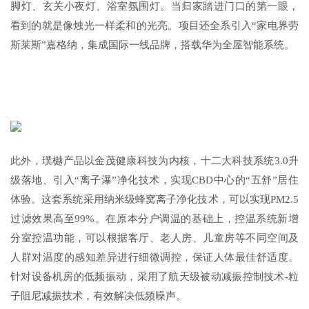
脚灯、玄关小夜灯、浴室氛围灯。当归家踏进门口的第一眼，
看到的就是像烛光一样柔和的光亮。项目还全系引入“家电界劳
斯莱斯”嘉格纳，集成国际一线品牌，搭载华为全屋智能系统。
此外，璞樾产品以金茂健康科技为内核，十二大科技系统3.0升
级落地、引入“离子瀑”净化技术，实现CBD中心的“五舒”居住
体验。这套系统采用纳米级蜂窝离子净化技术，可以实现PM2.5
过滤效果高至99%。在原本分户调温的基础上，控温系统新增
分室控温功能，可以根据客厅、老人房、儿童房等不同空间及
人群对温度的感知差异进行细微调控，保证人体最佳舒适度。
针对设备机房的低频振动，采用了航天级被动减振控制技术-粒
子阻尼减振技术，有效解决低频噪声。