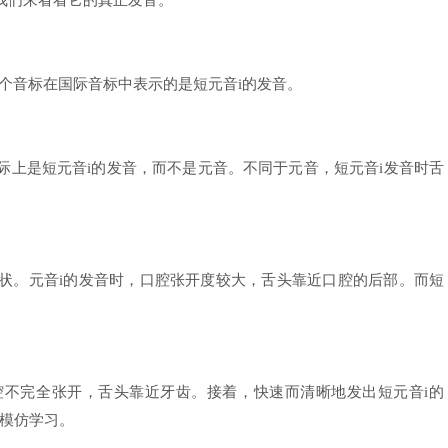
。让我们来看看它的真正发音。
的音标。这个音标在国际音标中表示的是短元音i的发音。
，但它实际上是短元音i的发音，而不是元音。不同于元音，短元音i发音时舌
形状。元音i的发音时，口腔张开度较大，舌头靠近口腔的后部。而短
，确保口腔不完全张开，舌头靠近牙齿。接着，快速而清晰地发出短元音i的
模仿学习。