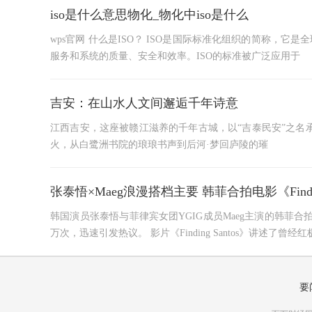
iso是什么意思物化_物化中iso是什么
wps官网 什么是ISO？ ISO是国际标准化组织的简称，
服务和系统的质量、安全和效率。ISO的标准被广泛应用于
吉安：在山水人文间邂逅千年诗意
江西吉安，这座被赣江滋养的千年古城，以“吉泰民安”之名
火，从白鹭洲书院的琅琅书声到后河·梦回庐陵的璀
张泰悟×Maeg浪漫搭档主要 韩菲合拍电影《Finding
韩国演员张泰悟与菲律宾女团YGIG成员Maeg主演的韩菲合拍电影《
万次，迅速引发热议。 影片《Finding Santos》讲述了曾经
要