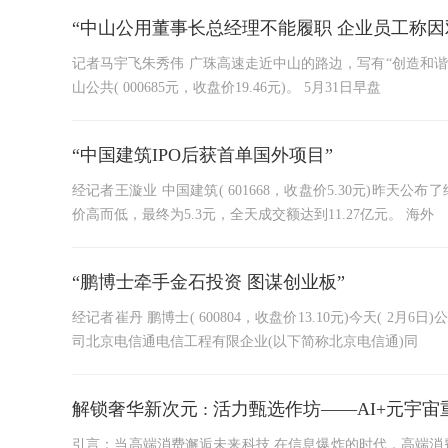
“中山公用董事长总经理不能履职 企业员工称因双
记者马宇飞朱秀伟 广珠高速走近中山的路边，写有“创造和谐
山公共( 000685元，收盘价19.46元)。 5月31日早盘
“中国建筑IPO后获首单国外项目”
经记者王漩业 中国建筑( 601668，收盘价5.30元)昨天
价高而低，最终为5.3元，全天成交额达到11.27亿元。 海外
“鹏博士牵手金石投资 图谋创业板”
经记者崔丹 鹏博士( 600804，收盘价13.10元)今天( 
司北京电信通电信工程有限企业(以下简称北京电信通)同
解锁奢华新次元 : 活力甄选作坊——AI+元宇
引言：当高端消费邂逅未来科技 在信息爆炸的时代，高端消