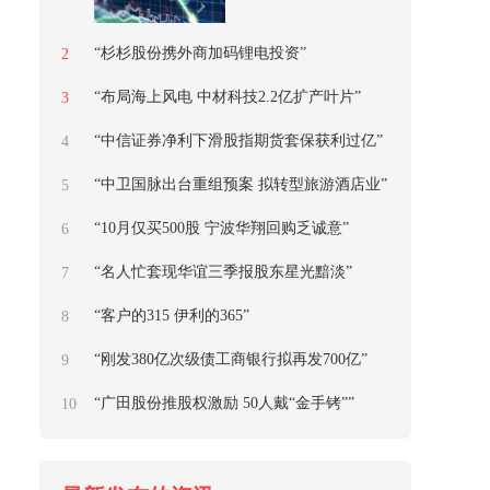
“杉杉股份携外商加码锂电投资”
2
“布局海上风电 中材科技2.2亿扩产叶片”
3
“中信证券净利下滑股指期货套保获利过亿”
4
“中卫国脉出台重组预案 拟转型旅游酒店业”
5
“10月仅买500股 宁波华翔回购乏诚意”
6
“名人忙套现华谊三季报股东星光黯淡”
7
“客户的315 伊利的365”
8
“刚发380亿次级债工商银行拟再发700亿”
9
“广田股份推股权激励 50人戴“金手铐””
10