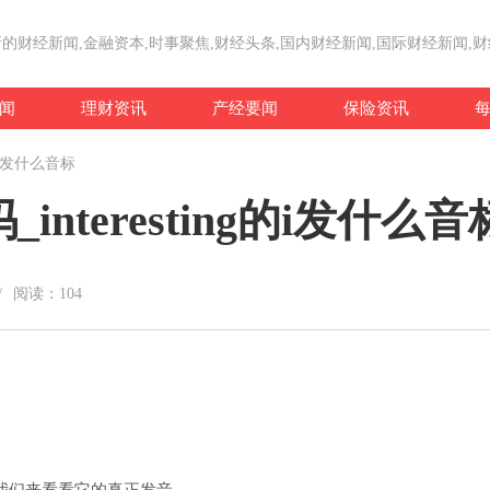
的财经新闻,金融资本,时事聚焦,财经头条,国内财经新闻,国际财经新闻,
闻
理财资讯
产经要闻
保险资讯
ng的i发什么音标
吗_interesting的i发什么音
/
阅读：
104