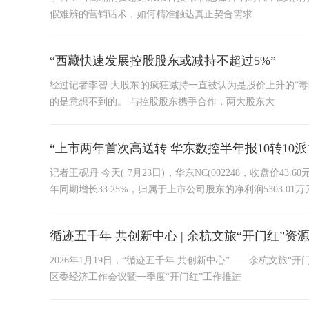
假难辨的营销话术，如何精准触达真正契合需求
“西藏快速发展控股股东或减持不超过5%”
经过记者李智 大股东的疯狂减持一直被认为是股价上升的“毒药”，但
的是意想不到的。 与控股股东携手合作，两大股东大
“上市两年首次高送转 华东数控半年报10转10派1
记者王砚丹 今天( 7月23日)，华东NC(002248，收盘价4
年同期增长33.25%，归属于上市公司股东的净利润5303.01万
循迹五千年 共创新中心 | 余杭文旅“开门红”
2026年1月19日，“循迹五千年 共创新中心”——余杭文
区委经济工作会议暨一季度“开门红”工作推进