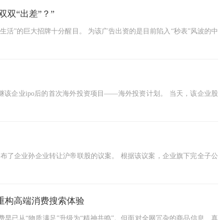
双“出差”？”
生活”的巨大招牌十分醒目。 为该广告出资的是目前陷入“秒表”风波的中
公布了继该企业ipo后的首次海外投资项目——海外投资计划。 当天，该企业股
2月6日)公布了企业孙企业转让沪帝联股的议案。 根据该议案，企业旗下完全子公
宙重构高端消费搜索体验
费早已从“物质满足”升级为“精神共鸣”。但面对全网冗杂的商品信息、真