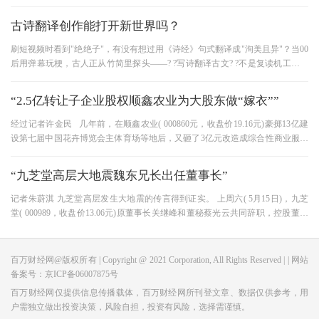
这种尴尬真不是个例——中
古诗翻译创作能打开新世界吗？
刷短视频时看到"绝绝子"，有没有想过用《诗经》句式翻译成"洵美且异"？当00
后用弹幕玩梗，古人正从竹简里探头——? ?写诗翻译古文? ?不是复读机工程，
而是让千年文字活在当下的文
“2.5亿转让子企业股权顺鑫农业为大股东做“嫁衣””
经过记者许金民 几年前，在顺鑫农业( 000860元，收盘价19.16元)豪掷13亿建
设第七届中国花卉博览会主体育场等地后，又砸了3亿元改造成综合性商业服务
场用于出租； 当时，企业发誓，
“九芝堂高层大地震魏东兄长出任董事长”
记者朱蔚淇 九芝堂高层发生大地震的传言得到证实。 上周六( 5月15日)，九芝
堂( 000989，收盘价13.06元)原董事长关继峰和董秘蔡光云共同辞职，控股董事
长魏峰兼任上市公司老板，对4月
百万财经网@版权所有 | Copyright @ 2021 Corporation, All Rights Reserved | | 网站
备案号：京ICP备06007875号
百万财经网仅提供信息传播载体，百万财经网所刊登文章、数据仅供参考，用
户需独立做出投资决策，风险自担，投资有风险，选择需谨慎。