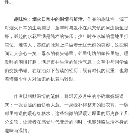
性。
趣味性：烟火日常中的温情与鲜活
。
作品的趣味性，源于
对烟火日常的生动捕捉。童年时与发小在武穴镇的河边摸鱼捉
虾，溅起的水花里满是纯粹的快乐；少年时在冰城的雪地里打
雪仗、堆雪人，冻红的脸颊上洋溢着无忧无虑的笑容，这些瞬
间让人会心一笑；母亲的剃头铺里，邻里街坊的家长里短、理
发时的闲谈打趣，满是市井生活的鲜活气息；文革中与同学偷
偷交换书籍、在煤油灯下苦读的经历，既有时代的沉重，也藏
着懵懂少年人对知识的执着与狡黠。
作者以幽默温情的笔触，将艰苦岁月中的小确幸娓娓道
来：一张香脆的煎饼卷大葱、一身缝补得整齐的旧衣裤、一碗
邻里相送的暖心红糖水，这些细微的温暖让厚重的历史多了几
分柔软，让读者在感受时代变迁的同时，也能领略生活本身的
趣味与温情。