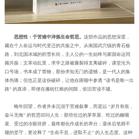
思想性：于苦难中淬炼生命哲思
。
这部作品的思想深度，
藏在个人命运与时代变迁的共振之中。从南国武穴镇的青石板
路，到北国冰城的积雪长街，主人公的一生始终与家国命运同
频共振：文革动乱里，求学之路被撕裂得支离破碎，课堂沦为
口号场，书本成了禁物，那份求知无门的遗憾，是一代人的集
体伤痛；但也正是这份破碎，让他在困顿中参透 “读书是唯一出
路” 的真谛，即便在搬砖扛粮的间隙，依旧苦读不辍。
晚年回望，作者并未沉溺于苦难叙事，而是以 “岁月有痕，
奋斗无悔” 的哲思叩问人生：那些住过的茅草屋、吃过的糠咽
菜、受过的冷眼排挤，最终都化作成长的养分；退休后笔耕不
辍的坚守，更诠释了 “生命不息，进取不止” 的人生态度。这种