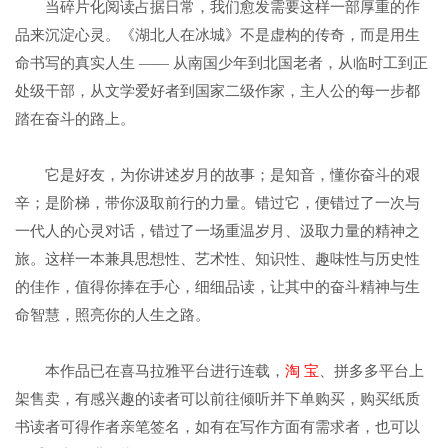
当碎片化阅读占据日常，我们愈发需要这样一部厚重的作
品来沉淀心灵。《湖北人在冰城》不是虚构的传奇，而是用生
命书写的真实人生 —— 从南国少年到北国老者，从临时工到正
处级干部，从文学爱好者到国家二级作家，主人公的每一步都
踏在奋斗的路上。
它是好友，为你讲述岁月的故事；是知音，懂你奋斗的艰
辛；是阶梯，带你汲取前行的力量。错过它，便错过了一次与
一代人的心灵对话，错过了一场重温岁月、汲取力量的精神之
旅。这样一本兼具思想性、艺术性、知识性、趣味性与历史性
的佳作，值得你捧在手心，细细品读，让其中的奋斗精神与生
命智慧，照亮你的人生之路。
本作品已在喜马拉雅平台进行连载，
淘 宝
、拼多多平台上
架售卖，有感兴趣的读者可以前往倾听并下单购买，购买纸质
书读者可得作者亲笔签名，如有在写作方面有需求者，也可以