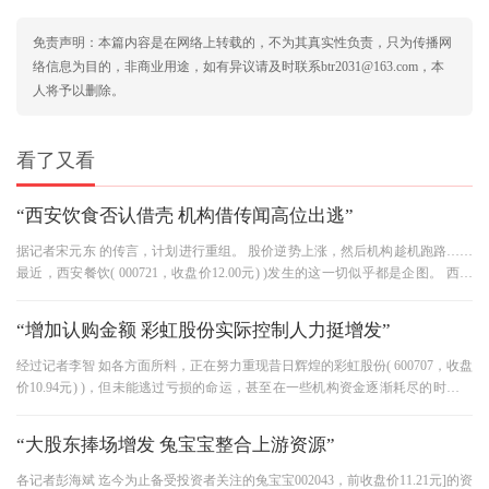
免责声明：本篇内容是在网络上转载的，不为其真实性负责，只为传播网
络信息为目的，非商业用途，如有异议请及时联系btr2031@163.com，本
人将予以删除。
看了又看
“西安饮食否认借壳 机构借传闻高位出逃”
据记者宋元东 的传言，计划进行重组。 股价逆势上涨，然后机构趁机跑路……
最近，西安餐饮( 000721，收盘价12.00元) )发生的这一切似乎都是企图。 西安
餐饮昨日( 11月17日)晚发布明确
“增加认购金额 彩虹股份实际控制人力挺增发”
经过记者李智 如各方面所料，正在努力重现昔日辉煌的彩虹股份( 600707，收盘
价10.94元) )，但未能逃过亏损的命运，甚至在一些机构资金逐渐耗尽的时候，
企业控股股东彩虹电子也参与
“大股东捧场增发 兔宝宝整合上游资源”
各记者彭海斌 迄今为止备受投资者关注的兔宝宝002043，前收盘价11.21元]的资