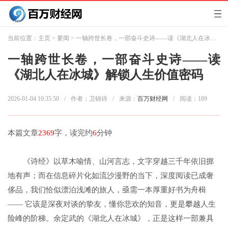
当前位置：
主页
>
要闻
> 一轴跨世长卷，一部奋斗史诗——读《湖北人在冰城》解锁人生价值密码
一轴跨世长卷，一部奋斗史诗——读
《湖北人在冰城》解锁人生价值密码
2026-01-04 10:35:50
/
作者：卫锦诗
/
来源：
百万财经网
/
阅读：
189
本篇文章
2369
字，读完约
6
分钟
《诗经》以草木喻情、山河言志，文字穿越三千年依旧掷
地有声；而在信息碎片化如流沙漫野的当下，深度阅读已成奢
侈品，我们恰似漂泊浅滩的旅人，亟需一本厚重好书为舟楫
—— 它该是深夜对谈的挚友，懂你悲欢的知音，更是攀越人生
险峰的阶梯。余定武的《湖北人在冰城》，正是这样一部兼具