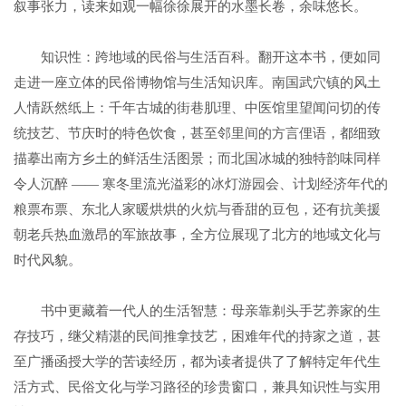
叙事张力，读来如观一幅徐徐展开的水墨长卷，余味悠长。
知识性：跨地域的民俗与生活百科。翻开这本书，便如同
走进一座立体的民俗博物馆与生活知识库。南国武穴镇的风土
人情跃然纸上：千年古城的街巷肌理、中医馆里望闻问切的传
统技艺、节庆时的特色饮食，甚至邻里间的方言俚语，都细致
描摹出南方乡土的鲜活生活图景；而北国冰城的独特韵味同样
令人沉醉 —— 寒冬里流光溢彩的冰灯游园会、计划经济年代的
粮票布票、东北人家暖烘烘的火炕与香甜的豆包，还有抗美援
朝老兵热血激昂的军旅故事，全方位展现了北方的地域文化与
时代风貌。
书中更藏着一代人的生活智慧：母亲靠剃头手艺养家的生
存技巧，继父精湛的民间推拿技艺，困难年代的持家之道，甚
至广播函授大学的苦读经历，都为读者提供了了解特定年代生
活方式、民俗文化与学习路径的珍贵窗口，兼具知识性与实用