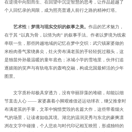
在逆境中向阳而生、在回望中沉淀智慧的思考，让作品超越了
个人回忆录的局限，成为照亮普通人前行之路的精神灯塔。
艺术性：梦境与现实交织的叙事之美
。
作品的艺术魅力，
在于其 “以真为骨，以情为肉” 的叙事手法。作者以梦境为线索
串联一生，那些跨越地域的记忆在梦中交织：武穴镇家婆做的
米粉肉香气萦绕鼻尖，灶火旁布满老茧的手轻轻抚过额头，这
是独苗外孙最温暖的童年底色；冰城小学的雪地里，伙伴们追
逐嬉闹的笑声与有轨电车的轰鸣交融，构成北国最鲜活的少年
图景。
文字质朴却极具穿透力，没有华丽辞藻的堆砌，却能以细
节直击人心 —— 家婆裹着小脚艰难借还运动球衣，继父推拿时
布满老茧的手掌，文革中惋惜焚毁的名篇大作，这些带着烟火
气的场景，让读者如临其境。湖北的温润灵秀与东北的豪爽凛
冽在文字中碰撞，个人悲欢与时代印记相互映照，形成独特的