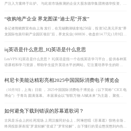
产注入方案终于出炉。 与此前市场推测的企业大股东德华集团将德华投资、德
华房地产两家企业注入上市公
“收购地产企业 界龙图谋“迪士尼”开发”
各记者熊晓辉宣布由上海 发行，在无锡鹅湖镇拿地250亩，投资5亿美元开发“界
龙国际包装印刷产业园区项目”后，界龙实业( 600836，收盘价14.77元) 3月9日，
界龙实业表示，企业拟收购大
iq英语是什么意思_IQ英语是什么意思
LetsVPN IQ英语是什么意思？ IQ英语是指一个在线英语学习平台，提供各种英
语课程和学习资源，帮助学生提升英语水平的网站。它注重培养学生的听说读
写能力，通过互动式的学习方式，
柯尼卡美能达精彩亮相2025中国国际消费电子博览会
（10月9日，上海）日前 ， 2025中国国际消费电子博览会（以下简称“ CICE 电
博会”）于青岛 圆满落幕。 本届展会以“智联万物 AI赋未来”为主题， 聚焦全球
消费电子产业前沿与未来趋
如何避免下载到错误的苏幕遮歌词？
古风音乐会上的社死现场 上周汉服同好会上，阿琳想唱《苏幕遮》惊艳全场，
终局投影屏表现"罗裳轻解"变成了"罗常轻解"，台下懂行的受众憋笑憋到内伤。